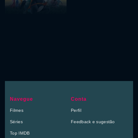
Navegue
Conta
Filmes
Perfil
Séries
Feedback e sugestão
Top IMDB