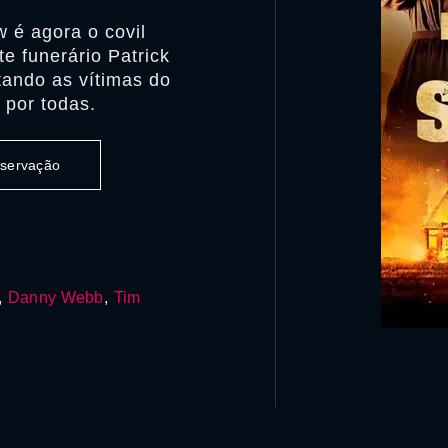
w é agora o covil
e funerário Patrick
tando as vítimas do
 por todas.
observação
,
Danny Webb
,
Tim