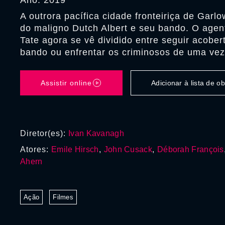
Ano: 2019
A outrora pacífica cidade fronteiriça de Garlo
do maligno Dutch Albert e seu bando. O agent
Tate agora se vê dividido entre seguir acober
bando ou enfrentar os criminosos de uma vez
Assistir online
Adicionar à lista de 
Diretor(es):
Ivan Kavanagh
Atores:
Emile Hirsch
,
John Cusack
,
Déborah François
Ahern
Ação
Filmes