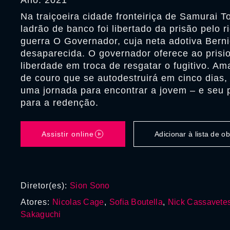
Ano: 2021
Na traiçoeira cidade fronteiriça de Samurai 
ladrão de banco foi libertado da prisão pelo r
guerra O Governador, cuja neta adotiva Berni
desaparecida. O governador oferece ao prisi
liberdade em troca de resgatar o fugitivo. A
de couro que se autodestruirá em cinco dias,
uma jornada para encontrar a jovem – e seu 
para a redenção.
Assistir online
Adicionar à lista de 
Diretor(es):
Sion Sono
Atores:
Nicolas Cage
,
Sofia Boutella
,
Nick Cassavete
Sakaguchi