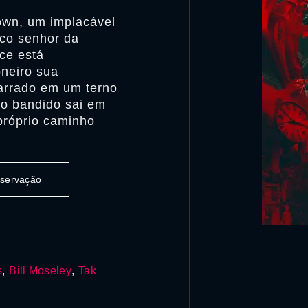
Town, um implacável
ico senhor da
ce está
oneiro sua
marrado em um terno
 o bandido sai em
próprio caminho
observação
s
,
Bill Moseley
,
Tak