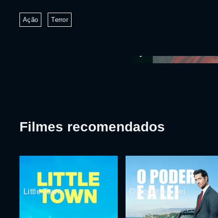
Ação
Terror
Filmes recomendados
Little Town
O Poder e a Lei