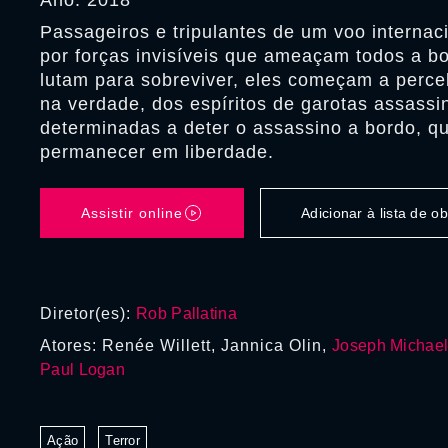
Ano: 2018
Passageiros e tripulantes de um voo internac
por forças invisíveis que ameaçam todos a b
lutam para sobreviver, eles começam a perceb
na verdade, dos espíritos de garotas assassi
determinadas a deter o assassino a bordo, qu
permanecer em liberdade.
Assistir online
Adicionar à lista de 
Diretor(es):
Rob Pallatina
Atores: Renée Willett, Jannica Olin,
Joseph Michael
Paul Logan
Ação
Terror