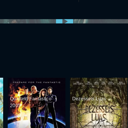
0:00:00 /
0:00
Quarteto Fantástico
Dezesseis Luas
2005