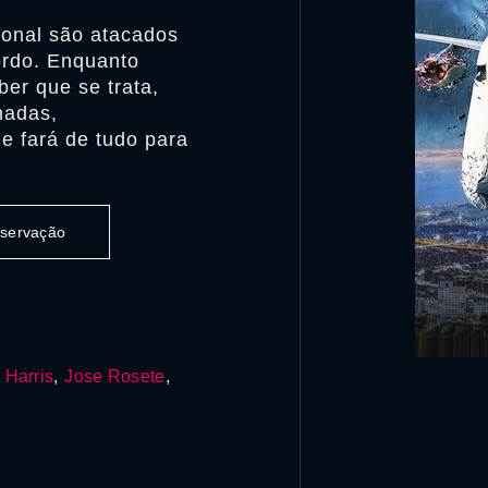
ional são atacados
ordo. Enquanto
er que se trata,
nadas,
e fará de tudo para
observação
 Harris
,
Jose Rosete
,