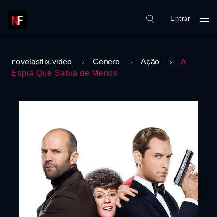
Entrar
novelasflix.video
Genero
Ação
A
Espiã Que Sabia de Menos