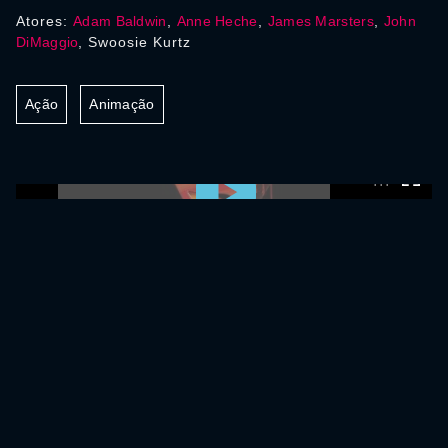
Atores:
Adam Baldwin
,
Anne Heche
,
James Marsters
,
John
DiMaggio
, Swoosie Kurtz
Ação
Animação
0:00:00 /
0:00:00