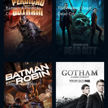
Batman: A Perdição
The Walking Dead:
Chegou a Gotham
Dead City
Batman vs. Robin
Gotham