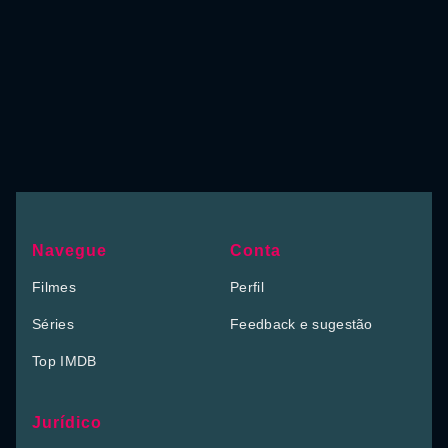
Navegue
Conta
Filmes
Perfil
Séries
Feedback e sugestão
Top IMDB
Jurídico