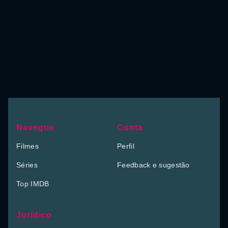
Navegue
Conta
Filmes
Perfil
Séries
Feedback e sugestão
Top IMDB
Jurídico