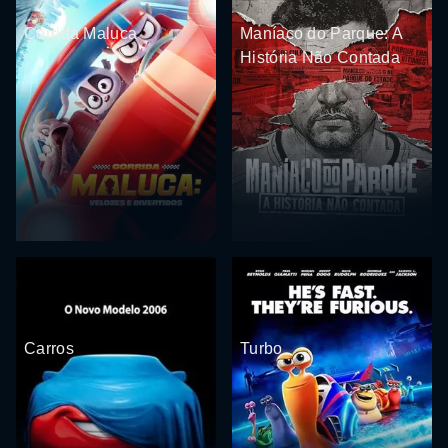
Corrida Maluca
Maníaco do Parque: A
História Não Contada
Carros
Turbo