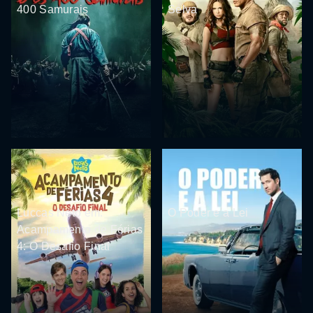
400 Samurais
Selva
Luccas Neto em:
O Poder e a Lei
Acampamento de Férias
4: O Desafio Final