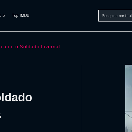
cio
Top IMDB
lcão e o Soldado Invernal
oldado
s