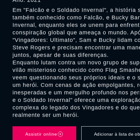
Ano: 2021
Em "Falcão e o Soldado Invernal", a história
também conhecido como Falcão, e Bucky Bar
Invernal, enquanto eles se unem para enfren
conspiração global que ameaça o mundo. Apó
"Vingadores: Ultimato", Sam e Bucky lidam c
Steve Rogers e precisam encontrar uma mane
juntos, apesar de suas diferenças.
Enquanto lutam contra um novo grupo de sup
vilão misterioso conhecido como Flag Smash
veem questionando seus próprios ideais e o s
um herói. Com cenas de ação empolgantes, r
inesperadas e um mergulho profundo nos per
e o Soldado Invernal" oferece uma exploraçã
complexa do legado dos Vingadores e do que 
realmente ser um herói.
Assistir online
Adicionar à lista de 