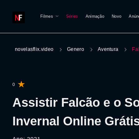
Filmes
Séries
Animação
Novo
Anún
novelasflix.video
Genero
Aventura
Fa
0
Assistir Falcão e o S
Invernal Online Gráti