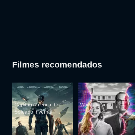
Filmes recomendados
Capitão América: O
WandaVision
Soldado Invernal