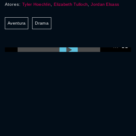
Atores:
Tyler Hoechlin
,
Elizabeth Tulloch
,
Jordan Elsass
Aventura
Drama
0:00:00 /
0:00:00