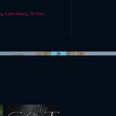
to
,
Karol Alves
,
JV Fiori
0:00:00 /
0:00