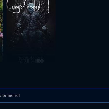
Game of Thrones
 primeiro!