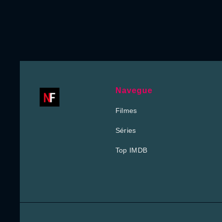
Navegue
Filmes
Séries
Top IMDB