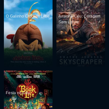
O Galinho Chicken Little
Arranha-Céu: Coragem
Sem Limite
Festa no Céu