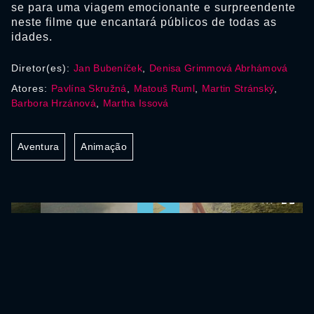
se para uma viagem emocionante e surpreendente
neste filme que encantará públicos de todas as
idades.
Diretor(es):
Jan Bubeníček
,
Denisa Grimmová Abrhámová
Atores:
Pavlína Skružná
,
Matouš Ruml
,
Martin Stránský
,
Barbora Hrzánová
,
Martha Issová
Aventura
Animação
0:00:00 /
0:00:00