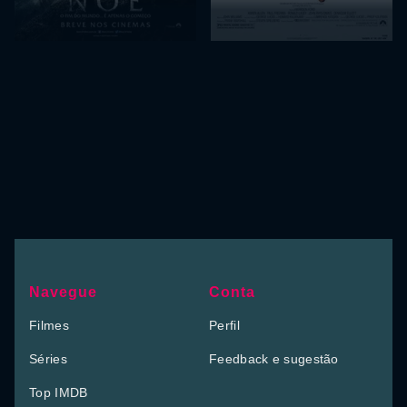
Navegue
Conta
Filmes
Perfil
Séries
Feedback e sugestão
Top IMDB