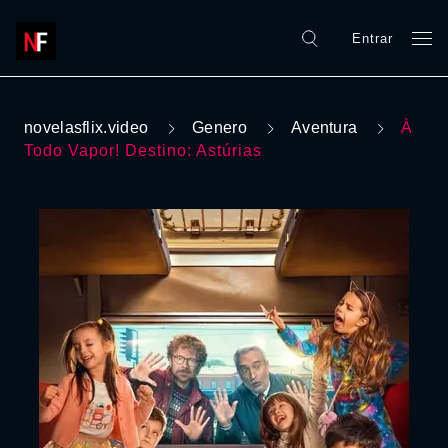
Entrar
novelasflix.video
Genero
Aventura
À
Todo Vapor! Destino: Astúrias