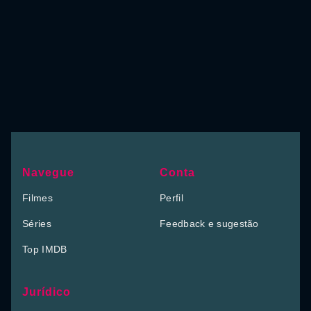
Navegue
Conta
Filmes
Perfil
Séries
Feedback e sugestão
Top IMDB
Jurídico