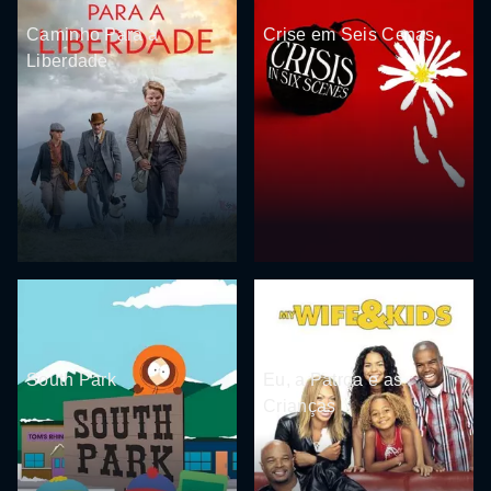
Caminho Para a
Crise em Seis Cenas
Liberdade
South Park
Eu, a Patroa e as
Crianças