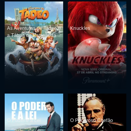
As Aventuras de Tadeo e
Knuckles
a Tábua de Esmeralda
O Poder e a Lei
O Poderoso Chefão