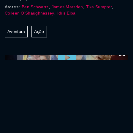
Atores:
Ben Schwartz
,
James Marsden
,
Tika Sumpter
,
Colleen O'Shaughnessey
,
Idris Elba
Aventura
Ação
0:00:00 /
0:00:00