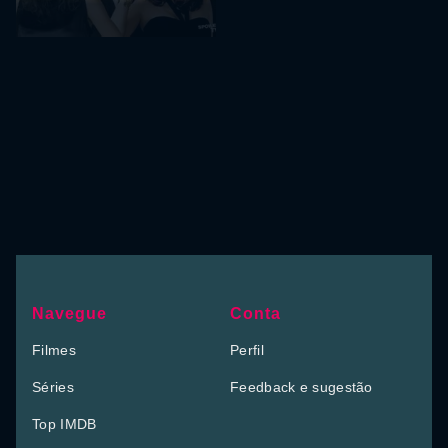
Navegue
Conta
Filmes
Perfil
Séries
Feedback e sugestão
Top IMDB