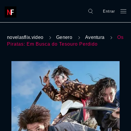
Entrar
novelasflix.video
Genero
Aventura
Os
Piratas: Em Busca do Tesouro Perdido