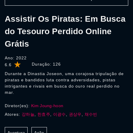
Assistir Os Piratas: Em Busca
do Tesouro Perdido Online
Grátis
Ano: 2022
Duração:
126
6.6
Durante a Dinastia Joseon, uma corajosa tripulação de
piratas e bandidos luta contra adversidades, pistas
intrigantes e rivais em busca do ouro real perdido no
mar.
Diretor(es):
Kim Joung-hoon
Atores:
강하늘
,
한효주
,
이광수
,
권상우
,
채수빈
Aventura
Ação