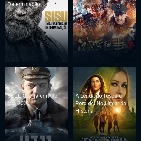
Determinação
U311: Guerra em Alto
A Lenda do Tesouro
Mar 2020
Perdido: No Limiar da
História