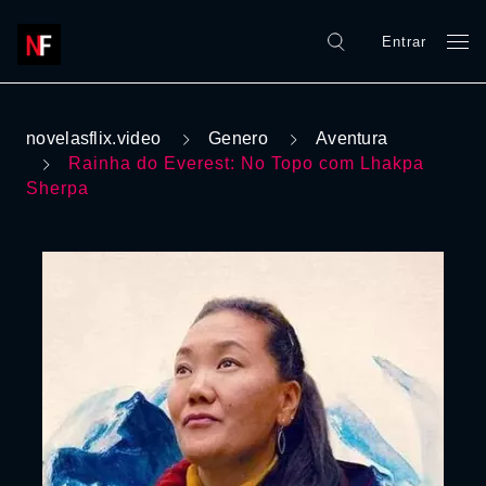
Entrar
novelasflix.video
Genero
Aventura
Rainha do Everest: No Topo com Lhakpa
Sherpa