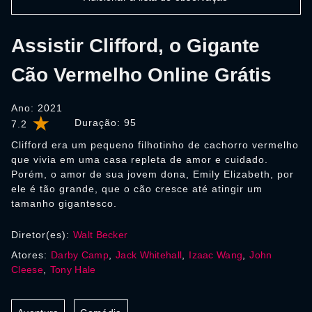
Assistir Clifford, o Gigante
Cão Vermelho Online Grátis
Ano: 2021
Duração:
95
7.2
Clifford era um pequeno filhotinho de cachorro vermelho
que vivia em uma casa repleta de amor e cuidado.
Porém, o amor de sua jovem dona, Emily Elizabeth, por
ele é tão grande, que o cão cresce até atingir um
tamanho gigantesco.
Diretor(es):
Walt Becker
Atores:
Darby Camp
,
Jack Whitehall
,
Izaac Wang
,
John
Cleese
,
Tony Hale