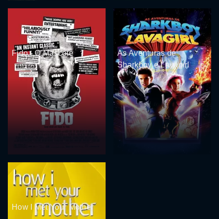
Fido - O Mascote
As Aventuras de
Sharkboy e Lavagirl
How I Met Your Mother