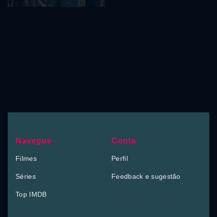
Navegue
Conta
Filmes
Perfil
Séries
Feedback e sugestão
Top IMDB