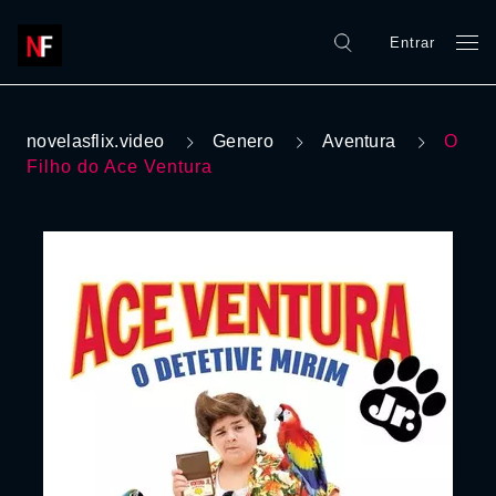
Entrar
novelasflix.video
Genero
Aventura
O
Filho do Ace Ventura