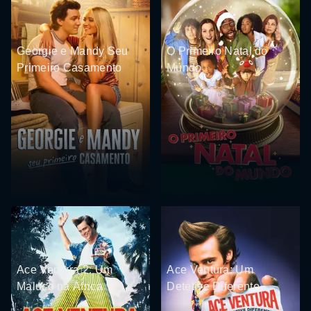
Georgie e Mandy Seu
O Primeiro Natal do
Primeiro Casamento
Mundo
Ace Ventura 2: Um
Ace Ventura: Um
Maluco na África
Detetive Diferente