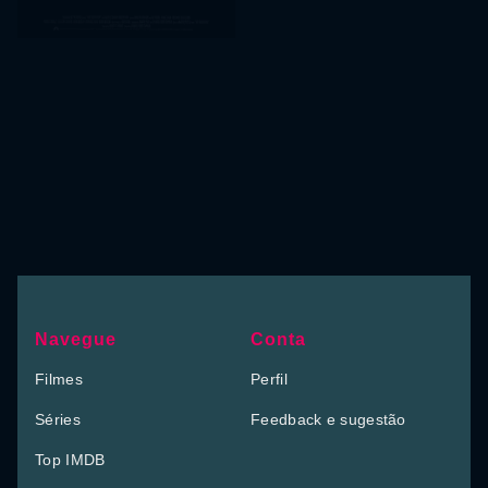
Navegue
Conta
Filmes
Perfil
Séries
Feedback e sugestão
Top IMDB