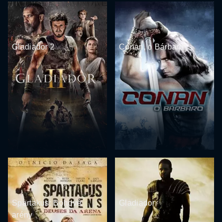
Gladiador 2
Conan, o Bárbaro
Spartakus: Bohové
Gladiador
arény