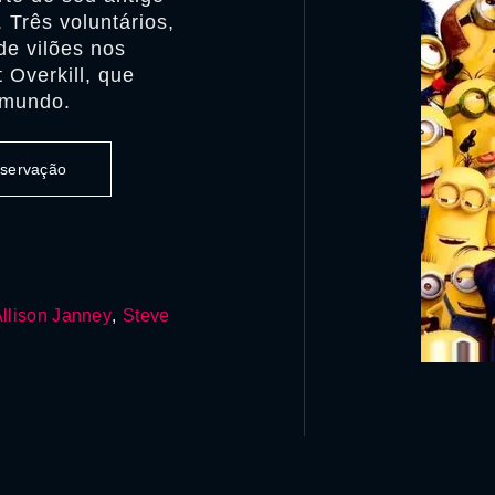
 Três voluntários,
de vilões nos
 Overkill, que
 mundo.
observação
llison Janney
,
Steve