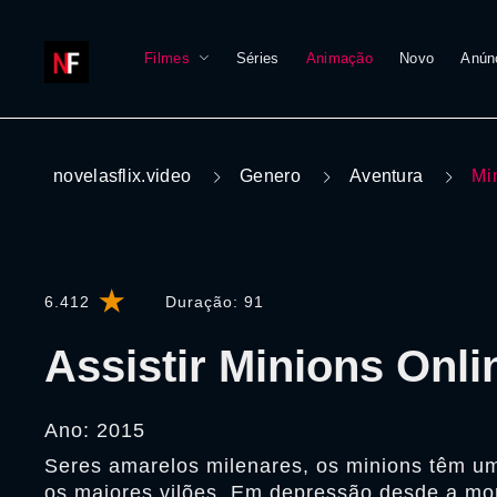
Filmes
Séries
Animação
Novo
Anún
novelasflix.video
Genero
Aventura
Mi
6.412
Duração:
91
Assistir Minions Onli
Ano: 2015
Seres amarelos milenares, os minions têm um
os maiores vilões. Em depressão desde a mor