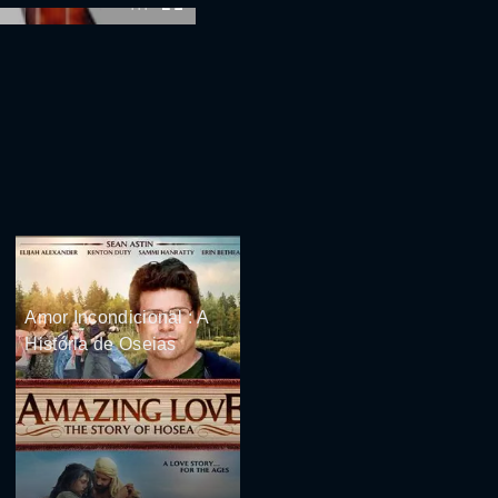
:00
Amor Incondicional : A
História de Oseias