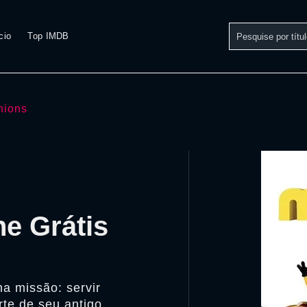
cio
Top IMDB
nions
ne Grátis
a missão: servir
te de seu antigo