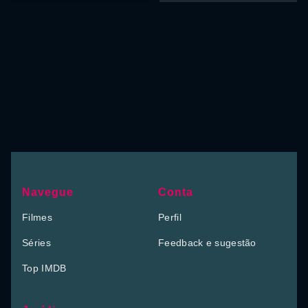
Navegue
Conta
Filmes
Perfil
Séries
Feedback e sugestão
Top IMDB