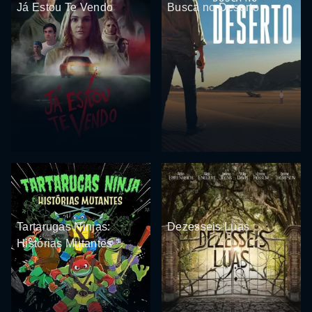
Já Estou Te Vendo
Busca no Deserto
Tartarugas Ninjas:
Dezesseis Luas
Histórias Mutantes