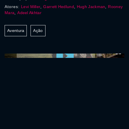
Atores:
Levi Miller
,
Garrett Hedlund
,
Hugh Jackman
,
Rooney
Mara
,
Adeel Akhtar
Aventura
Ação
0:00:00 /
0:00:00