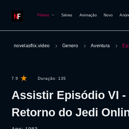
Filmes
Séries
Animação
Novo
Anún
novelasflix.video
Genero
Aventura
Ep
7.9
Duração:
135
Assistir Episódio VI -
Retorno do Jedi Onlin