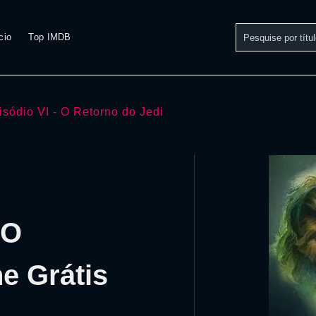
cio
Top IMDB
isódio VI - O Retorno do Jedi
 O
e Grátis