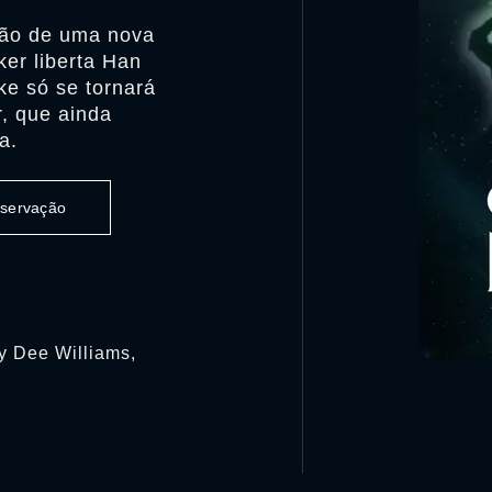
ção de uma nova
er liberta Han
ke só se tornará
r, que ainda
a.
observação
ly Dee Williams,