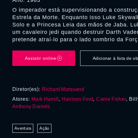
Ano: 1983
O imperador está supervisionando a constru
Estrela da Morte. Enquanto isso Luke Skywalk
Solo e a Princesa Leia das mãos de Jaba. Lu
um cavaleiro jedi quando destruir Darth Vade
pretende atraí-lo para o lado sombrio da Forç
Assistir online
Adicionar à lista de 
Diretor(es):
Richard Marquand
Atores:
Mark Hamill
,
Harrison Ford
,
Carrie Fisher
, Bil
Anthony Daniels
Aventura
Ação