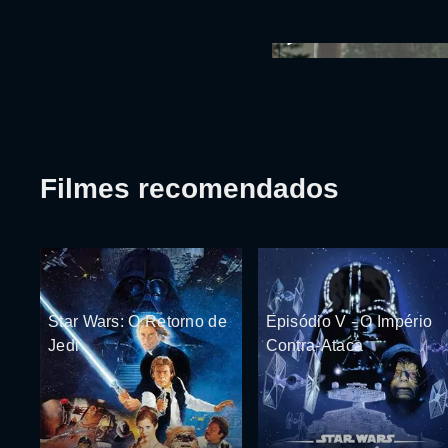
Filmes recomendados
Star Wars: O Retorno de
Episódio V - O Império
Jedi
Contra-Ataca