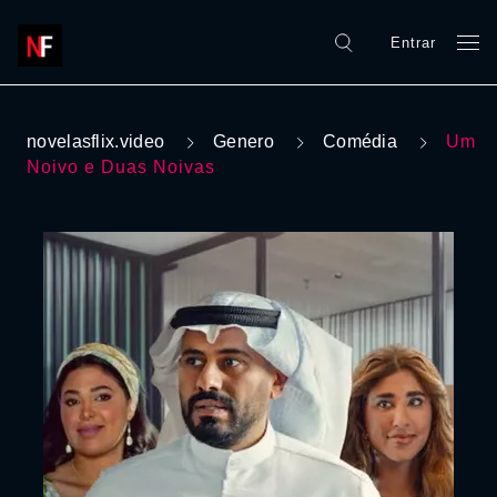
Entrar
novelasflix.video
Genero
Comédia
Um
Noivo e Duas Noivas