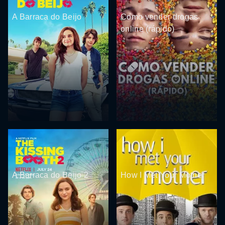
A Barraca do Beijo
Como vender drogas
online (rápido)
A Barraca do Beijo 2
How I Met Your Mother