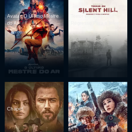
Avatar: O Último Mestre
Terror em Silent Hill:
do Ar
Regresso Para o Inferno
Chapel
Ice Sniper 2