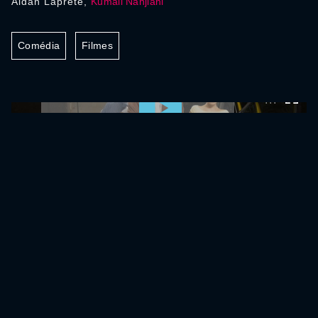
Aidan Laprete,
Kumail Nanjiani
Comédia
Filmes
0:00:00 /
0:00:00