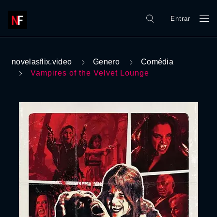
Entrar
novelasflix.video
Genero
Comédia
Vampires of the Velvet Lounge