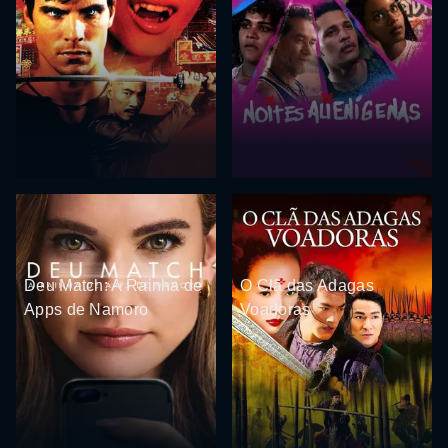
Deu Match: A Rainha de
O Clã das Adagas
Apps de Namoro
Voadoras