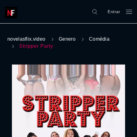
Entrar
novelasflix.video
Genero
Comédia
Stripper Party