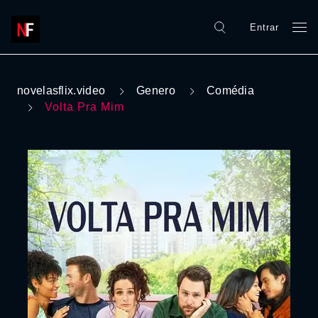
Entrar
novelasflix.video
Genero
Comédia
Volta Pra Mim