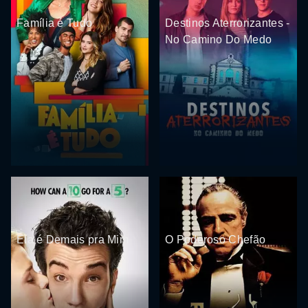
Família é Tudo
Destinos Aterrorizantes -
No Camino Do Medo
Ela é Demais pra Mim
O Poderoso Chefão