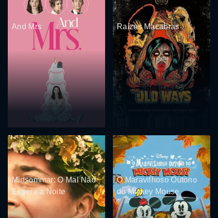
And Mrs
Raízes Macabras
Midsommar: O Mal Não
O Maravilhoso Outono
Espera a Noite
do Mickey Mouse