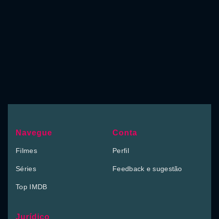
Navegue
Conta
Filmes
Perfil
Séries
Feedback e sugestão
Top IMDB
Jurídico