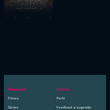
Navegue
Conta
Filmes
Perfil
Séries
Feedback e sugestão