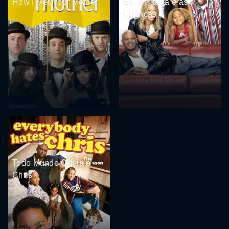
How I Met Your Mother
Eu, a Patroa e as
Crianças
Todo Mundo Odeia o
Chris