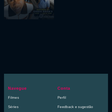
Navegue
Conta
Filmes
Perfil
Séries
Feedback e sugestão