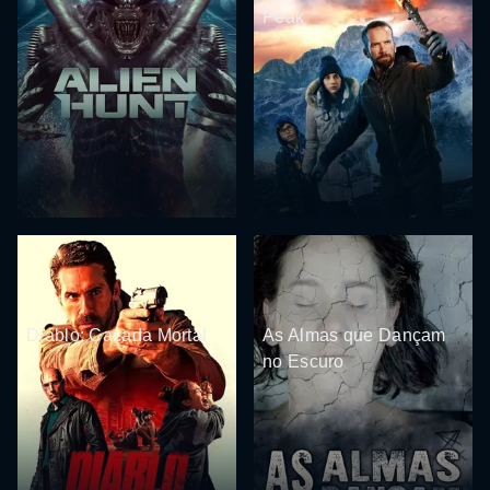
Peak
Diablo: Caçada Mortal
As Almas que Dançam
no Escuro