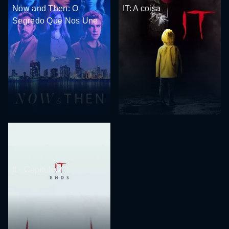
Now and Then: O
IT: A coisa
Segredo Que Nos Une
It - Capítulo 2