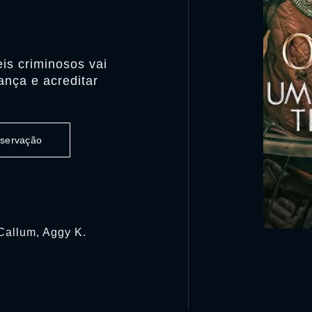
is criminosos vai
iança e acreditar
observação
cCallum, Aggy K.