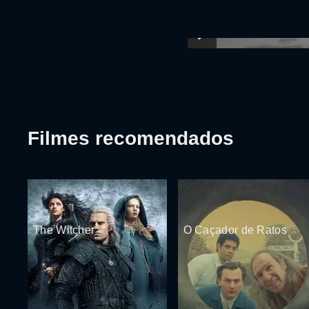
Filmes recomendados
The Witcher
O Caçador de Ratos