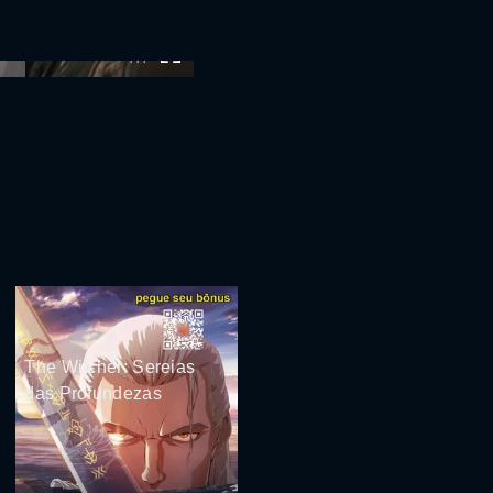
:00
The Witcher: Sereias
das Profundezas