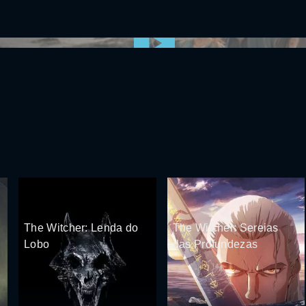
0:00:00 /
0:00
The Witcher: Lenda do
The Witcher: Sereias
Lobo
das Profundezas