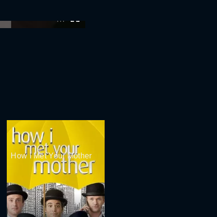
:00
How I Met Your Mother