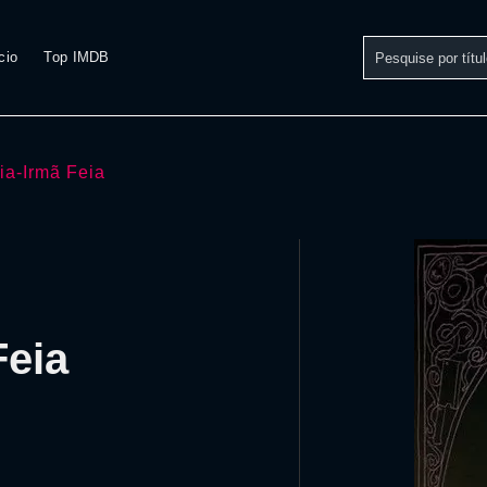
cio
Top IMDB
ia-Irmã Feia
Feia