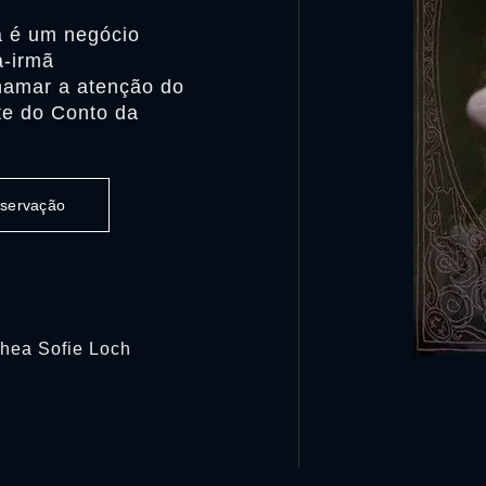
a é um negócio
a-irmã
chamar a atenção do
te do Conto da
observação
Thea Sofie Loch