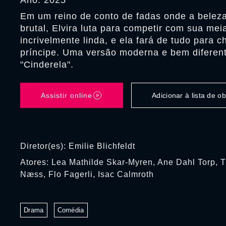
Ano: 2025
Em um reino de conto de fadas onde a belez
brutal, Elvira luta para competir com sua mei
incrivelmente linda, e ela fará de tudo para 
príncipe. Uma versão moderna e bem diferen
"Cinderela".
Assistir online
Adicionar à lista de 
Diretor(es): Emilie Blichfeldt
Atores: Lea Mathilde Skar-Myren, Ane Dahl Torp, 
Næss, Flo Fagerli, Isac Calmroth
Drama
Comédia