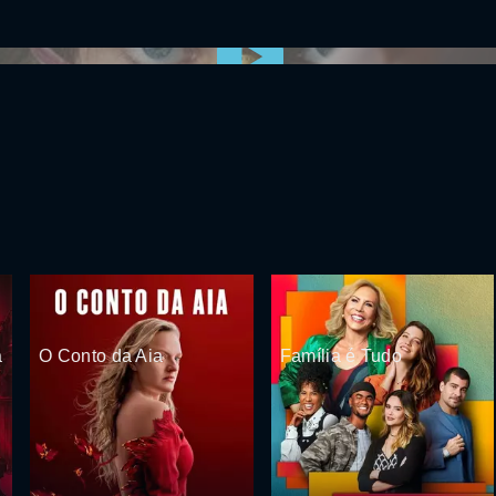
0:00:00 /
0:00
a
O Conto da Aia
Família é Tudo