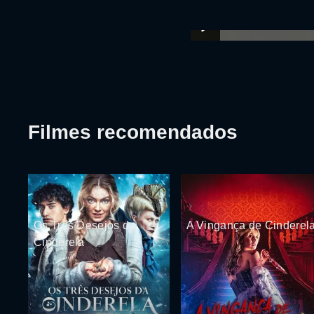
Filmes recomendados
Os Três Desejos da
A Vingança de Cinderel
Cinderela