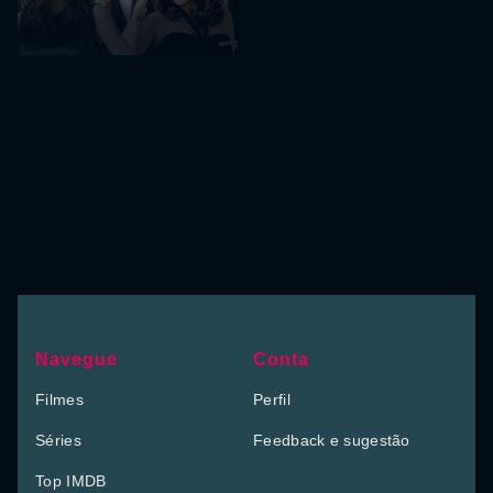
Navegue
Conta
Filmes
Perfil
Séries
Feedback e sugestão
Top IMDB