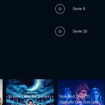
Serie 9
Serie 10
School Tales the Series
Now and Then: O
Segredo Que Nos Une