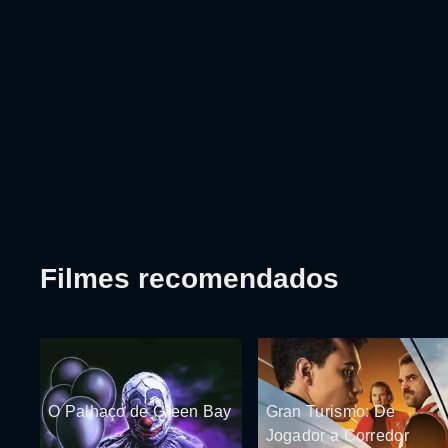
Filmes recomendados
O Palhaço de Green Bay
Gran Turismo: De
Jogador a Corredor