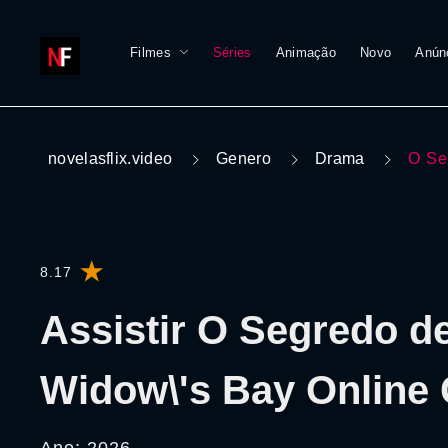
Filmes
Séries
Animação
Novo
Anún
novelasflix.video
Genero
Drama
O Se
8.17
Assistir O Segredo d
Widow\'s Bay Online 