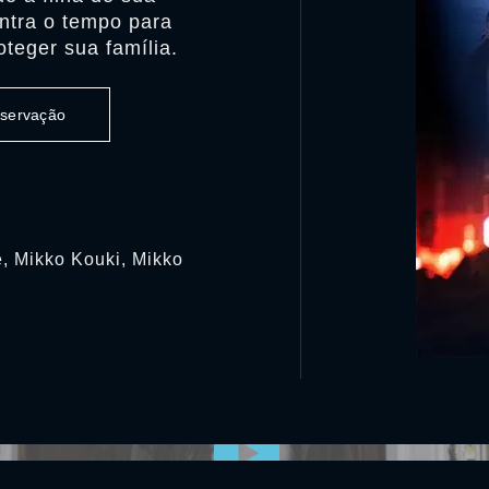
ontra o tempo para
teger sua família.
observação
é, Mikko Kouki, Mikko
0:00:00 /
0:00