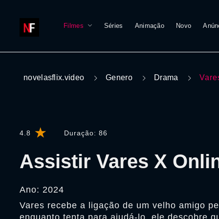
Filmes
Séries
Animação
Novo
Anún
novelasflix.video
Genero
Drama
Vare
4.8
Duração:
86
Assistir Vares X Onli
Ano: 2024
Vares recebe a ligação de um velho amigo p
enquanto tenta para ajudá-lo, ele descobre qu