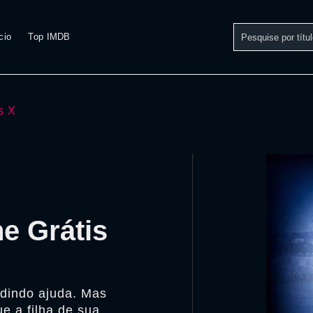
cio
Top IMDB
s X
ne Grátis
edindo ajuda. Mas
e a filha de sua