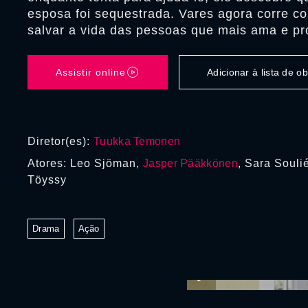
esposa foi sequestrada. Vares agora corre c
salvar a vida das pessoas que mais ama e pro
Assistir online
Adicionar à lista de 
Diretor(es):
Tuukka Temonen
Atores: Leo Sjöman,
Jasper Pääkkönen
, Sara Souli
Töyssy
Drama
Ação