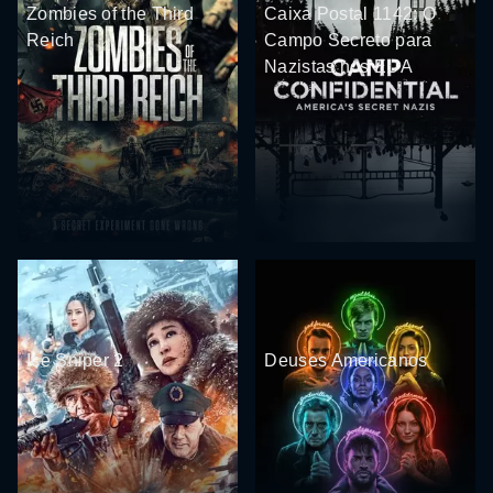
Zombies of the Third
Caixa Postal 1142: O
Reich
Campo Secreto para
Nazistas nos EUA
Ice Sniper 2
Deuses Americanos