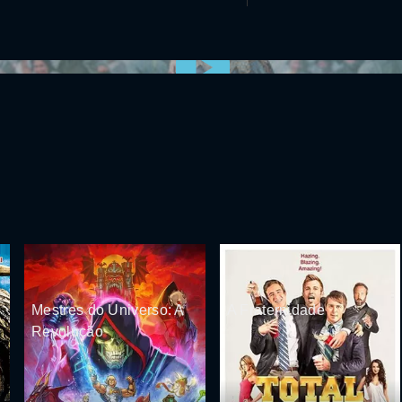
0:00:00 /
0:00
Mestres do Universo: A
A Fraternidade
e
Revolução