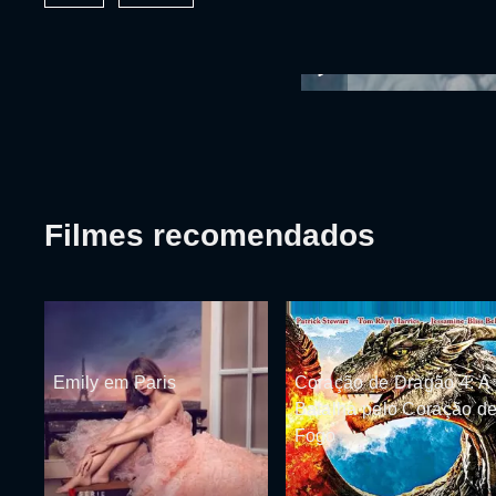
Filmes recomendados
Emily em Paris
Coração de Dragão 4: A
Batalha pelo Coração d
Fogo