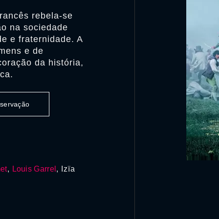
francês rebela-se
ão na sociedade
e e fraternidade. A
omens e de
oração da história,
ca.
observação
et
,
Louis Garrel
, Izïa