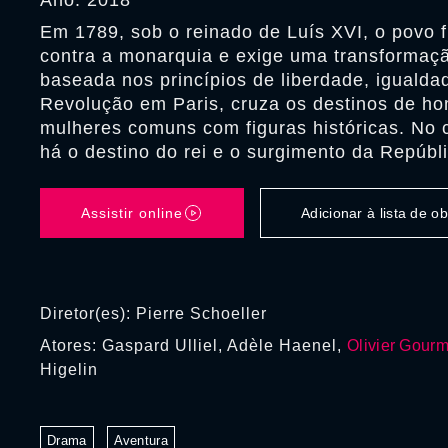
Ano: 2018
Em 1789, sob o reinado de Luís XVI, o povo 
contra a monarquia e exige uma transformaç
baseada nos princípios de liberdade, igualdad
Revolução em Paris, cruza os destinos de h
mulheres comuns com figuras históricas. No c
há o destino do rei e o surgimento da Repúbli
Assistir online
Adicionar à lista de 
Diretor(es): Pierre Schoeller
Atores: Gaspard Ulliel, Adèle Haenel,
Olivier Gourm
Higelin
Drama
Aventura