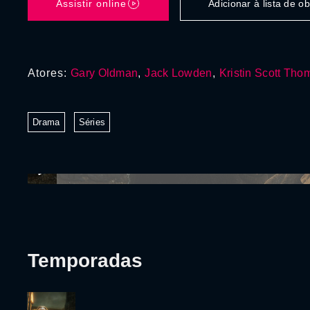
Assistir online
Adicionar à lista de 
Atores:
Gary Oldman
,
Jack Lowden
,
Kristin Scott Tho
Drama
Séries
Temporadas