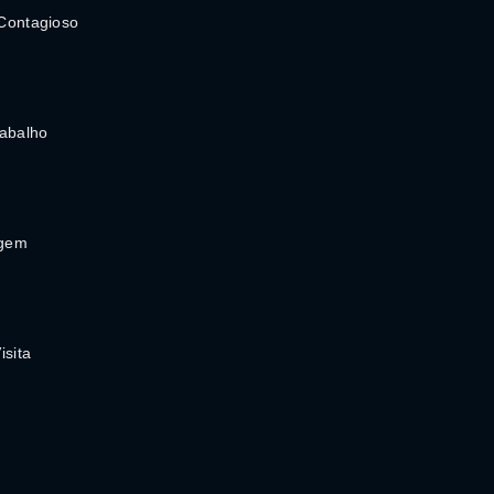
Contagioso
rabalho
agem
isita