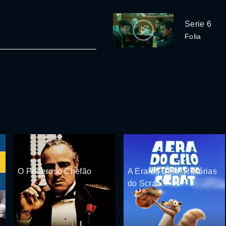
Serie 6
Folia
O Poderoso Chefão
A Era do Gelo: Histórias
do Scrat