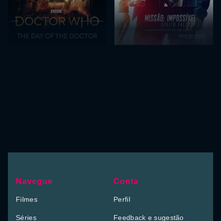
Navegue
Conta
Filmes
Perfil
Séries
Feedback e sugestão