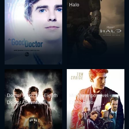
The Good Doctor
Halo
Doctor Who: The Eighth
Missão Impossível -
Doctor Adventures
Efeito Fallout