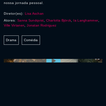
nossa jornada pessoal.
Diretor(es):
Lisa Aschan
Atores:
Sanna Sundqvist
,
Charlotta Björck
,
Ia Langhammer
,
Ville Virtanen
,
Jonatan Rodriguez
Drama
Comédia
0:00:00 /
0:00:00