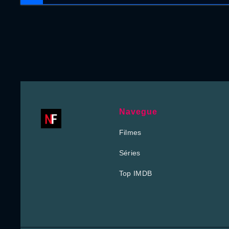
Navegue
Filmes
Séries
Top IMDB