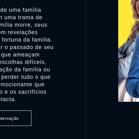
 de uma família
em uma trama de
mília morre, seus
om revelações
fortuna da família.
r o passado de seu
s que ameaçam
scolhas difíceis,
ação da família ou
 perder tudo o que
emocionante que
o e os sacrifícios
tacta.
observação