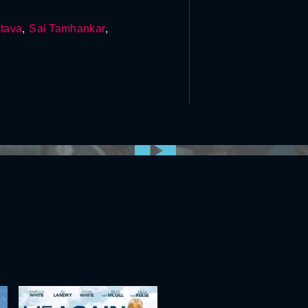
stava
,
Sai Tamhankar
,
0:00:00 /
0:00