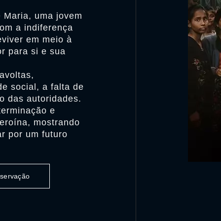
de Maria, uma jovem
om a indiferença
eviver em meio à
r para si e sua
avoltas,
 social, a falta de
o das autoridades.
terminação e
eroína, mostrando
ar por um futuro
observação