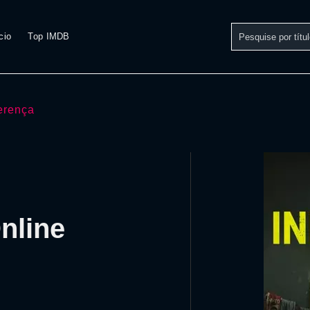
cio
Top IMDB
ferença
Online